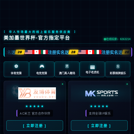
关于BBIN宝盈集团官网
全球的BBIN宝盈集团官网
品牌历史
BBIN宝盈集团官网智
全球的BBIN宝盈集团官网
GLOBAL GOLD MEDAL
在中国，BBIN宝盈集团官网与众多知名开发商在高端
住宅、豪华别墅
等精装工程方面形成战略合作伙伴，目前在全球有近