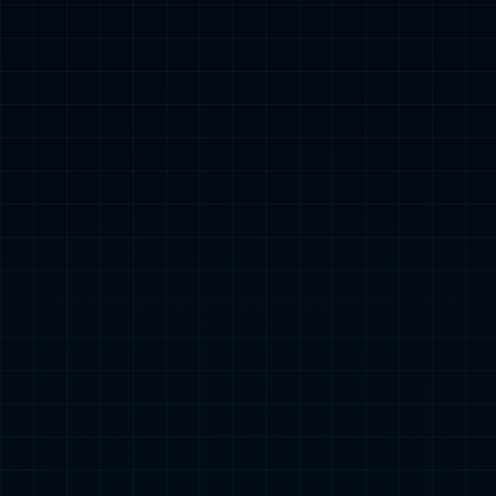
其中厦门总部生产基地总规模近350亩；
成都双流生产基地规划总规模200亩；
江苏泗阳生产基地规划总规模1000亩；
湖北红安工厂规划370亩；
泰国生产基地总规模近210亩。