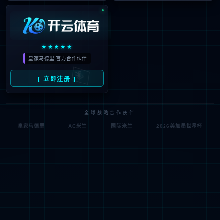
4000
家
高端品牌专卖店。
BBIN宝盈集团官网坚持以自有品牌输出海外，主打北
美、澳洲及东南亚等国家和地区的家居市场。
规模大
LARGR SCALE
至今，BBIN宝盈集团官网在海内外建有专业生产基地及卫星工
厂，
累计已建厂房及配套设施92万多平方米，在建和拟建厂房及配套设施
58万
多
平方米。