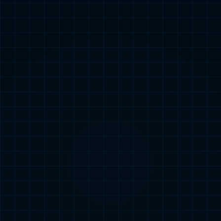
行业地位：
全国工商联厨柜专委会会长单位
国家级
“智能制造示范企业
工信部
“智能制造综合标准化与新模式应用”企业
中国五金制品协会整体厨房分会会长单位
全国“两化融合”管理体系贯标企业
国家林业重点龙头企业