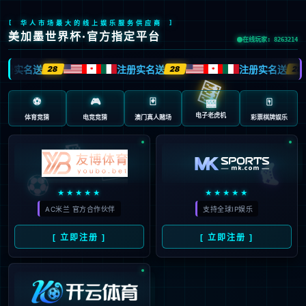
品牌资讯
中国爱厨日
装修攻略
品牌资讯
BRAND INFORMATION
不用懂运营也能赚！BBIN宝盈集团官网家居数智化工具赋能加盟实战
家居建材行业赛道火热，但不少创业者却望而却步：“没接触过家居运营，怕踩坑”“不懂营销获客，客流没保障”“库存管理混乱，资金周转难”……这些痛点，恰恰是BBIN宝盈集团官网家居早...