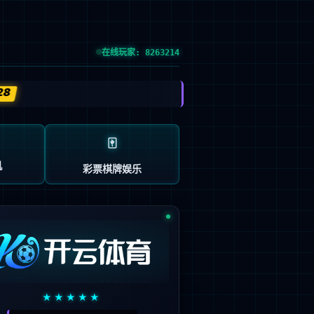
全国客服热线：400-1868-666
中心
投资者关系
入BBIN宝盈集团官网