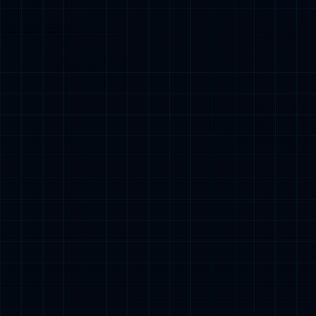
定制家居
走进BBIN宝盈集团官网
BBIN宝盈集团官网厨柜
关于BBIN宝盈集团官网
BBIN宝盈集团官网衣柜
全球的BBIN宝盈集团官网
BBIN宝盈集团官网木门
品牌历史
阳台卫浴
BBIN宝盈集团官网智能
桔家
厨房&家
家具软装
BBIN宝盈集团官网精装
全国客服热线
400-1868-666
周一至周日 9:00-22:00