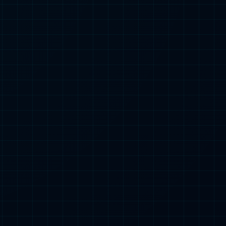
战略联袂，合作共赢！BBIN宝盈集团官网家居&盛古装饰达成战略合作！
携运营总监吴庸及全体员工
裁潘孝贞、轮值执行副总裁
理王华...
9.3BBIN宝盈集团官网人共赴家国之约——以敬畏之心铭记历史，用奋进之姿开创未来！