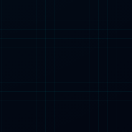
世界反法西斯战争胜利80
行”为主题，组织全体员工
.