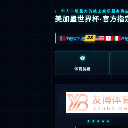
您好 欢迎光临BBIN宝盈集团官网家居官网！
首页
定制家居
走
当前位置：
资讯中心
不用懂运营也能赚