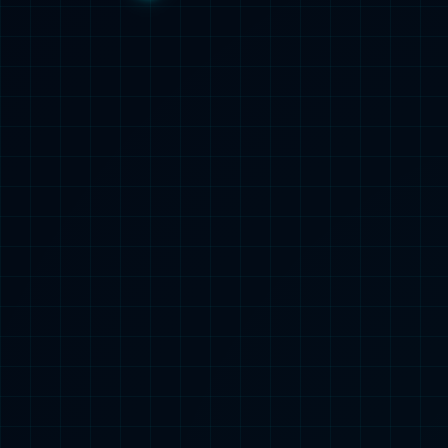
全域获客工具：轻松锁定精准客户
1
.
“获客难、获客贵”是家居加盟商的普遍困扰。BBIN宝盈
活动等多种场景，加盟商只需一键套用，就能快速生成朋友
台，实现精准广告投放、客户线索抓取；线下联动社群营销
智慧门店管理工具：高效运营省心省力
2.
不懂门店管理？没关系！BBIN宝盈集团官网家居智慧门店
然；客户管理上，建立完整的客户档案，记录客户需求、跟
造高效团队。