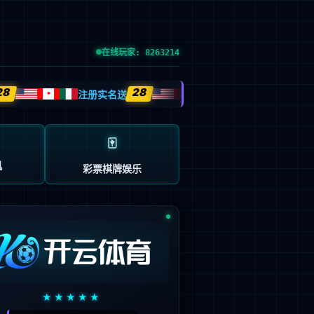
全国客服热线：400-1868-666
中心
投资者关系
入BBIN宝盈集团官网
化工具赋能加盟实战