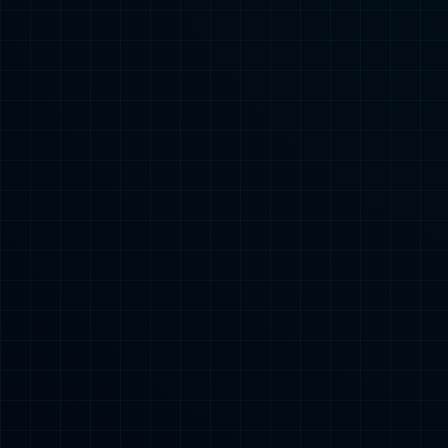
二、
不止于工具：全链路加盟支持，全程
BBIN宝盈集团官网家居深知，数智化工具是赋能的基础，
1.
品牌背书支持：
BBIN宝盈集团官网家居作为家居行业知
产品供应链支持：
依托全国智能化生产基地，实现产品自
2.
专业培训支持：
为加盟商
开展涵盖产品知识、工具使用、
3.
4.
落地帮扶支持：
开业前期，专业团队上门指导装修设计、
时解决加盟商遇到的各类问题。