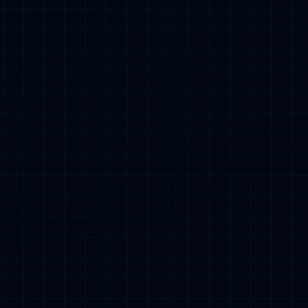
IN宝盈集团官网家居以数智化工具为核心，以全链路支持为保
选择BBIN宝盈集团官网家居！数智化赋能，全程保驾护航，
更多了~
关系
加入BBIN宝盈集团官网
扫码关注BBIN宝盈集团官网厨柜