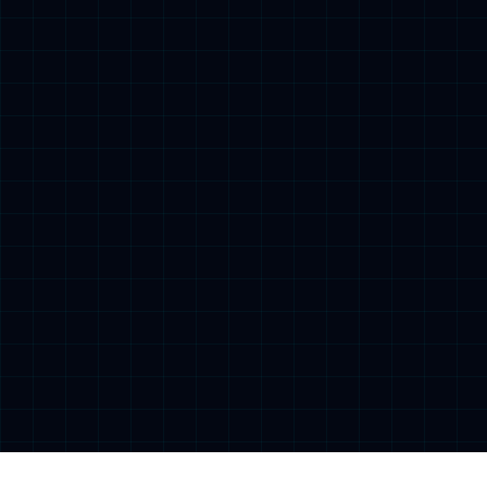
丨
王奕心站厨
挑战
，称赞质量很棒