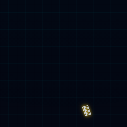
丨
爱戴化身下厨高手，现场制作美食
保定站
养眼女神王奕心一改往日爽朗的形象，化身为清新甜
美的“小公举”，为夏日带来一丝丝甜意。
颜值女神总是和
高颜值厨房最搭配，王奕心亲身检验C4质量，频频称赞C
4无可挑剔。