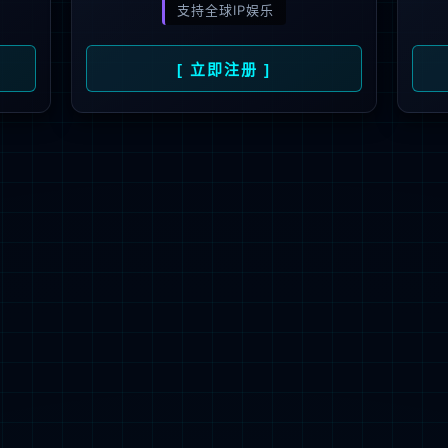
订单查询
BBIN宝盈集团官网服务季
十年品质保障
产品使用说明
书
BBIN宝盈集团官网衣柜使用说明书