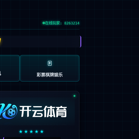
全国客服热线：400-1868-666
中心
投资者关系
入BBIN宝盈集团官网