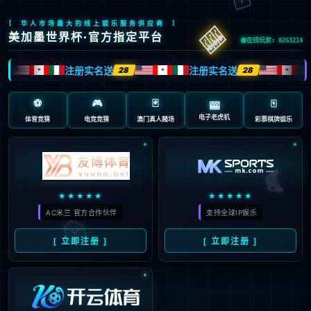
页面错误！请稍后再试～
V5.0.9
{ 十年磨一剑-为API开发设计的高性能框架 }