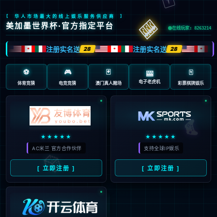
页面错误！请稍后再试～
V5.0.9
{ 十年磨一剑-为API开发设计的高性能框架 }