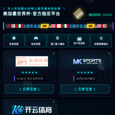
页面错误！请稍后再试～
V5.0.9
{ 十年磨一剑-为API开发设计的高性能框架 }